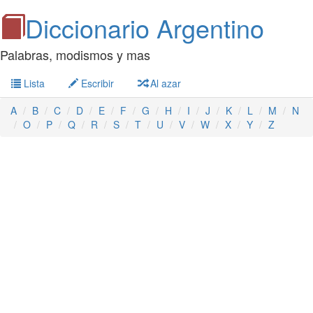
Diccionario Argentino
Palabras, modismos y mas
Lista
Escribir
Al azar
A
B
C
D
E
F
G
H
I
J
K
L
M
N
O
P
Q
R
S
T
U
V
W
X
Y
Z