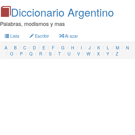
Diccionario Argentino
Palabras, modismos y mas
Lista
Escribir
Al azar
A
B
C
D
E
F
G
H
I
J
K
L
M
N
O
P
Q
R
S
T
U
V
W
X
Y
Z