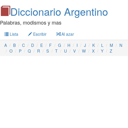
Diccionario Argentino
Palabras, modismos y mas
Lista
Escribir
Al azar
A
B
C
D
E
F
G
H
I
J
K
L
M
N
O
P
Q
R
S
T
U
V
W
X
Y
Z