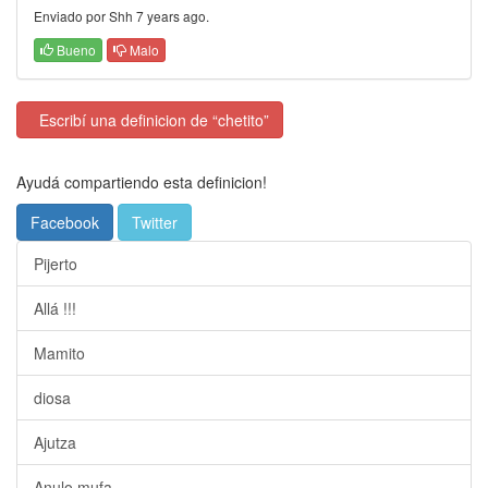
Enviado por Shh 7 years ago.
Bueno
Malo
Escribí una definicion de “chetito”
Ayudá compartiendo esta definicion!
Facebook
Twitter
Pijerto
Allá !!!
Mamito
diosa
Ajutza
Anulo mufa