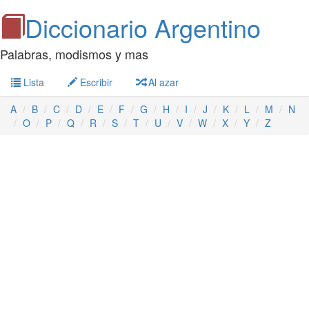
Diccionario Argentino
Palabras, modismos y mas
Lista
Escribir
Al azar
A
B
C
D
E
F
G
H
I
J
K
L
M
N
O
P
Q
R
S
T
U
V
W
X
Y
Z