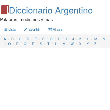
Diccionario Argentino
Palabras, modismos y mas
Lista
Escribir
Al azar
A
B
C
D
E
F
G
H
I
J
K
L
M
N
O
P
Q
R
S
T
U
V
W
X
Y
Z