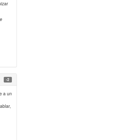
izar
e
-2
e a un
ablar,