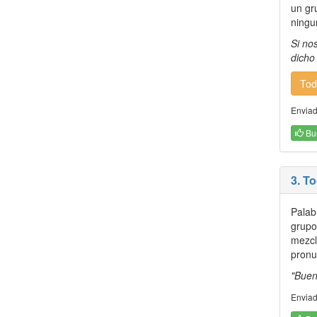
un gr
ningu
Si no
dicho
Tod
Enviad
Bu
3. T
Palab
grupo
mezcl
pronu
"Buen
Enviad