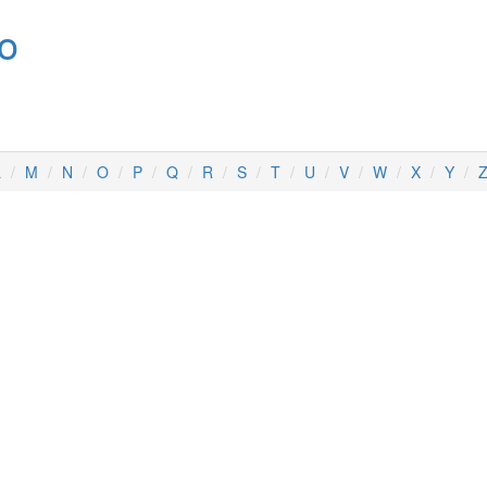
no
L
M
N
O
P
Q
R
S
T
U
V
W
X
Y