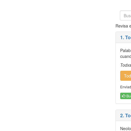
Revisa e
1. T
Palab
cuand
Todxs
Tod
Enviad
Bu
2. T
Neolog