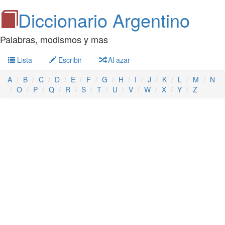
Diccionario Argentino
Palabras, modismos y mas
Lista
Escribir
Al azar
A
B
C
D
E
F
G
H
I
J
K
L
M
N
O
P
Q
R
S
T
U
V
W
X
Y
Z