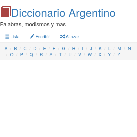
Diccionario Argentino
Palabras, modismos y mas
Lista
Escribir
Al azar
A
B
C
D
E
F
G
H
I
J
K
L
M
N
O
P
Q
R
S
T
U
V
W
X
Y
Z