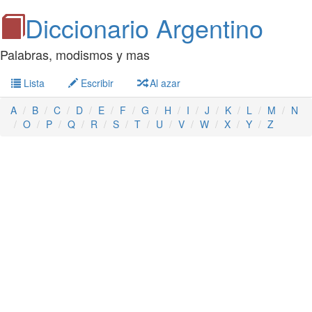
Diccionario Argentino
Palabras, modismos y mas
Lista
Escribir
Al azar
A
B
C
D
E
F
G
H
I
J
K
L
M
N
O
P
Q
R
S
T
U
V
W
X
Y
Z