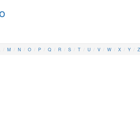
no
L
M
N
O
P
Q
R
S
T
U
V
W
X
Y