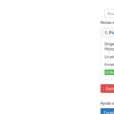
Revisa e
1. Pi
Droga
Pichic
Lo pi
Enviad
Bu
Escrib
Ayudá co
Faceb