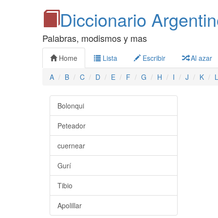
Diccionario Argenti
Palabras, modismos y mas
Home
Lista
Escribir
Al azar
A
B
C
D
E
F
G
H
I
J
K
Bolonqui
Peteador
cuernear
Gurí
Tibio
Apolillar