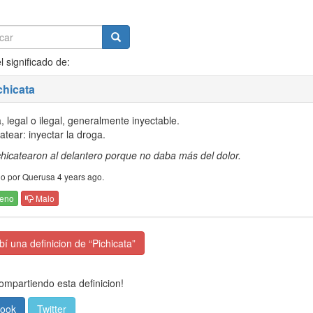
l significado de:
chicata
, legal o ilegal, generalmente inyectable.
atear: inyectar la droga.
chicatearon al delantero porque no daba más del dolor.
o por Querusa 4 years ago.
eno
Malo
í una definicion de “Pichicata”
mpartiendo esta definicion!
ook
Twitter