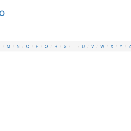
no
L
M
N
O
P
Q
R
S
T
U
V
W
X
Y