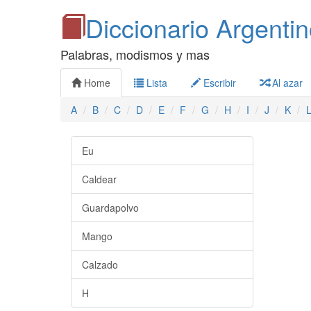
Diccionario Argenti
Palabras, modismos y mas
Home
Lista
Escribir
Al azar
A
B
C
D
E
F
G
H
I
J
K
Eu
Caldear
Guardapolvo
Mango
Calzado
H