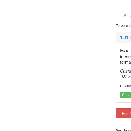
Revisa e
1. N
Es una
inten
formas
Cuand
-NT b
Enviad
Bu
Escrib
Ayudá co