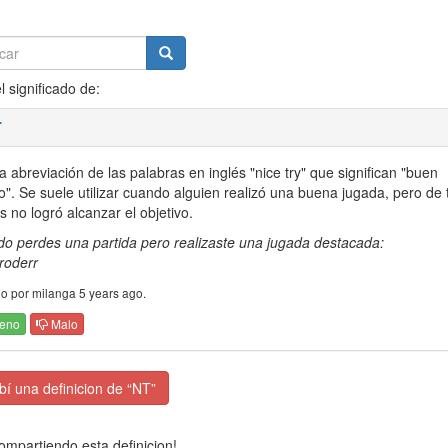
l significado de:
T
 abreviación de las palabras en inglés "nice try" que significan "buen
to". Se suele utilizar cuando alguien realizó una buena jugada, pero de
 no logró alcanzar el objetivo.
o perdes una partida pero realizaste una jugada destacada:
roderr
o por milanga 5 years ago.
eno
Malo
í una definicion de “NT”
mpartiendo esta definicion!