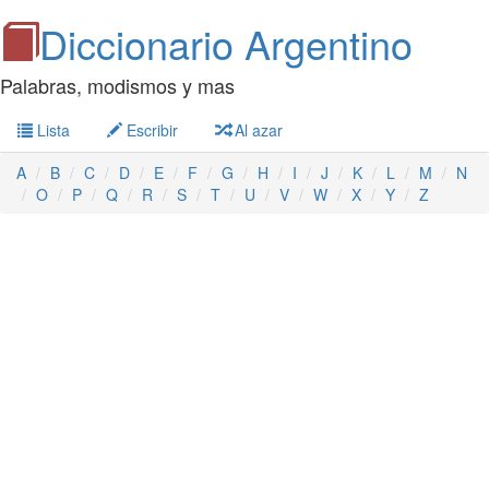
Diccionario Argentino
Palabras, modismos y mas
Lista
Escribir
Al azar
A
B
C
D
E
F
G
H
I
J
K
L
M
N
O
P
Q
R
S
T
U
V
W
X
Y
Z