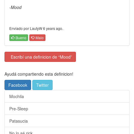
-Mood
Enviado por LautyW 6 years ago.
Bueno
Malo
Escribí una definicion de “Mood”
Ayudá compartiendo esta definicion!
Facebook
Twitter
Mochila
Pre-Sleep
Patasucia
No lo sé rick