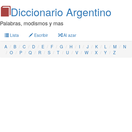
Diccionario Argentino
Palabras, modismos y mas
Lista
Escribir
Al azar
A
B
C
D
E
F
G
H
I
J
K
L
M
N
O
P
Q
R
S
T
U
V
W
X
Y
Z