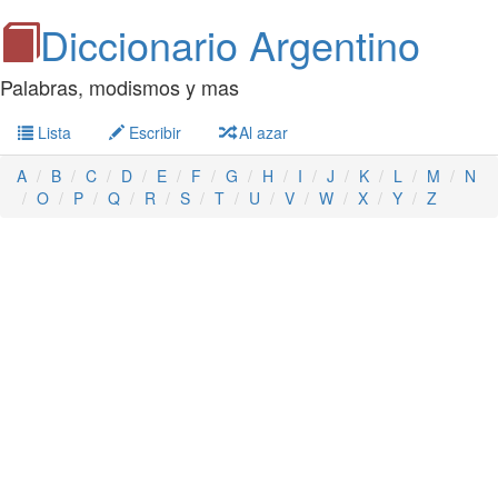
Diccionario Argentino
Palabras, modismos y mas
Lista
Escribir
Al azar
A
B
C
D
E
F
G
H
I
J
K
L
M
N
O
P
Q
R
S
T
U
V
W
X
Y
Z