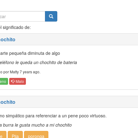
l significado de:
hochito
arte pequeña diminuta de algo
teléfono le queda un chochito de bateria
o por Matty 7 years ago.
eno
Malo
hochito
no simpático para referenciar a un pene poco virtuoso.
ta burra le gusta mucho a mi chochito
e
Pija
poronga