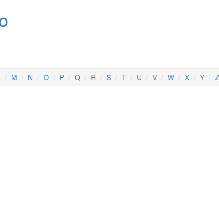
no
L
M
N
O
P
Q
R
S
T
U
V
W
X
Y