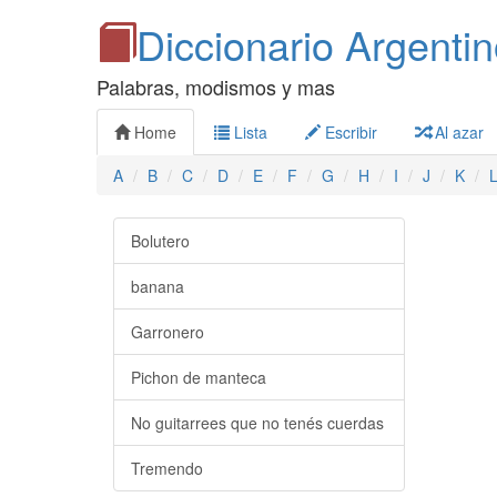
Diccionario Argenti
Palabras, modismos y mas
Home
Lista
Escribir
Al azar
A
B
C
D
E
F
G
H
I
J
K
Bolutero
banana
Garronero
Pichon de manteca
No guitarrees que no tenés cuerdas
Tremendo