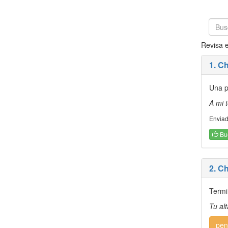
Revisa e
1. C
Una p
A mi 
Enviad
Bu
2. C
Termi
Tu al
pen