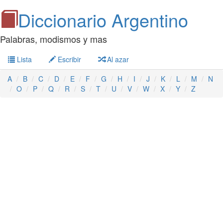
Diccionario Argentino
Palabras, modismos y mas
Lista
Escribir
Al azar
A
B
C
D
E
F
G
H
I
J
K
L
M
N
O
P
Q
R
S
T
U
V
W
X
Y
Z