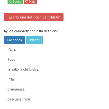
Bueno
Malo
Escribí una definicion de “Chizito”
Ayudá compartiendo esta definicion!
Facebook
Twitter
Paira
Topo
te salto la chiripiolca
Pillar
blanqueala
descuajeringar