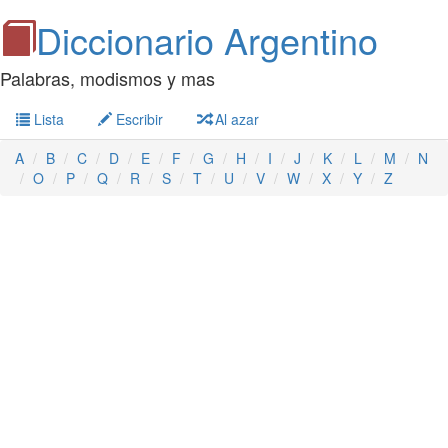
Diccionario Argentino
Palabras, modismos y mas
Lista
Escribir
Al azar
A
B
C
D
E
F
G
H
I
J
K
L
M
N
O
P
Q
R
S
T
U
V
W
X
Y
Z