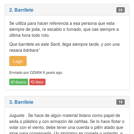
2. Barrilete
25
Se utiliza para hacer referencia a esa persona que esta
siempre de joda, re escabio o fumado, que cae siempre a
última hora todo roto.
Que barrilete es este Santi, llega siempre tarde, y con una
resaca bárbara”
Lago
Enviado por OZARK 6 years ago.
Bueno
Malo
3. Barrilete
18
Juguete . Se hace de algún material liviano como papel de
seda o plástico y con armazón de cañitas. Se lo hace flotar o
volar con el viento, debe tener una cuerda o pillín atado que
sirve para conservarlo. Un sinónimo es cometa o volantin, o