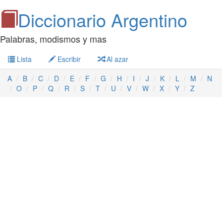
Diccionario Argentino
Palabras, modismos y mas
Lista
Escribir
Al azar
A
B
C
D
E
F
G
H
I
J
K
L
M
N
O
P
Q
R
S
T
U
V
W
X
Y
Z