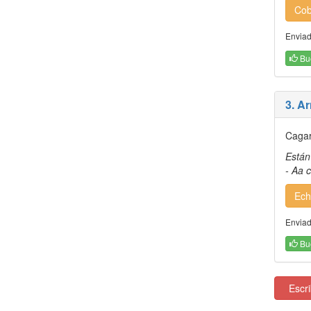
Cob
Enviad
Bu
3. A
Cagar
Están
- Aa 
Ech
Enviad
Bu
Escrib