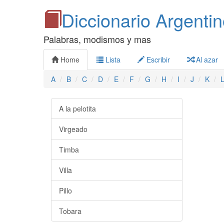
Diccionario Argenti
Palabras, modismos y mas
Home
Lista
Escribir
Al azar
A
B
C
D
E
F
G
H
I
J
K
A la pelotita
Virgeado
Timba
Villa
Pillo
Tobara