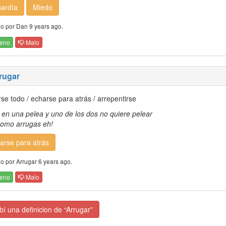
ardía
Miedo
o por Dan 9 years ago.
eno
Malo
rrugar
se todo / echarse para atrás / arrepentirse
 en una pelea y uno de los dos no quiere pelear
como arrugas eh!
arse para atrás
o por Arrugar 6 years ago.
eno
Malo
í una definicion de “Arrugar”