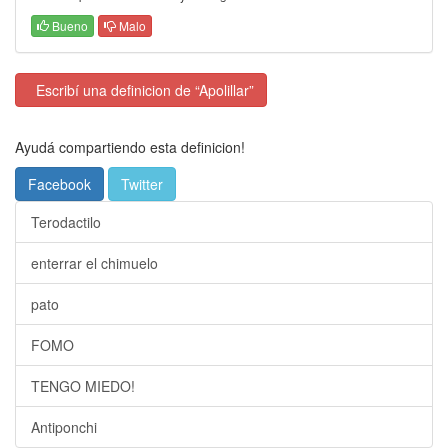
Bueno
Malo
Escribí una definicion de “Apolillar”
Ayudá compartiendo esta definicion!
Facebook
Twitter
Terodactilo
enterrar el chimuelo
pato
FOMO
TENGO MIEDO!
Antiponchi