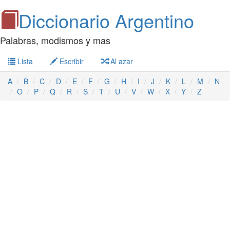
Diccionario Argentino
Palabras, modismos y mas
Lista
Escribir
Al azar
A
B
C
D
E
F
G
H
I
J
K
L
M
N
O
P
Q
R
S
T
U
V
W
X
Y
Z