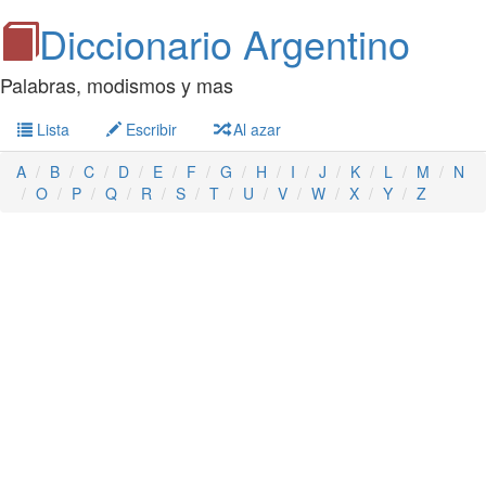
Diccionario Argentino
Palabras, modismos y mas
Lista
Escribir
Al azar
A
B
C
D
E
F
G
H
I
J
K
L
M
N
O
P
Q
R
S
T
U
V
W
X
Y
Z