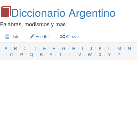
Diccionario Argentino
Palabras, modismos y mas
Lista
Escribir
Al azar
A
B
C
D
E
F
G
H
I
J
K
L
M
N
O
P
Q
R
S
T
U
V
W
X
Y
Z