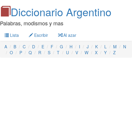
Diccionario Argentino
Palabras, modismos y mas
Lista
Escribir
Al azar
A
B
C
D
E
F
G
H
I
J
K
L
M
N
O
P
Q
R
S
T
U
V
W
X
Y
Z