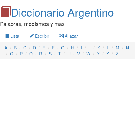
Diccionario Argentino
Palabras, modismos y mas
Lista
Escribir
Al azar
A
B
C
D
E
F
G
H
I
J
K
L
M
N
O
P
Q
R
S
T
U
V
W
X
Y
Z