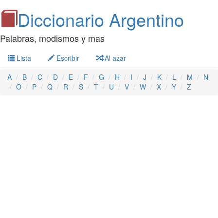
Diccionario Argentino
Palabras, modismos y mas
Lista
Escribir
Al azar
A
B
C
D
E
F
G
H
I
J
K
L
M
N
O
P
Q
R
S
T
U
V
W
X
Y
Z