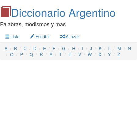
Diccionario Argentino
Palabras, modismos y mas
Lista
Escribir
Al azar
A
B
C
D
E
F
G
H
I
J
K
L
M
N
O
P
Q
R
S
T
U
V
W
X
Y
Z