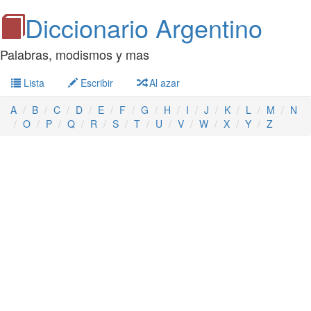
Diccionario Argentino
Palabras, modismos y mas
Lista
Escribir
Al azar
A
B
C
D
E
F
G
H
I
J
K
L
M
N
O
P
Q
R
S
T
U
V
W
X
Y
Z