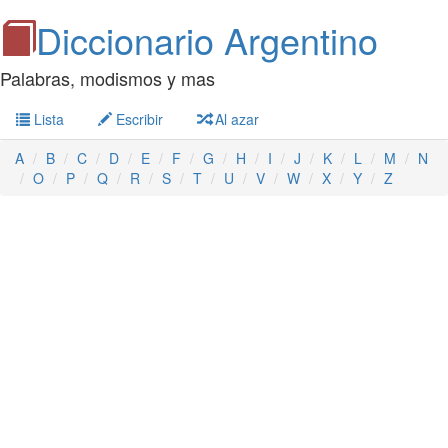
Diccionario Argentino
Palabras, modismos y mas
Lista
Escribir
Al azar
A
B
C
D
E
F
G
H
I
J
K
L
M
N
O
P
Q
R
S
T
U
V
W
X
Y
Z