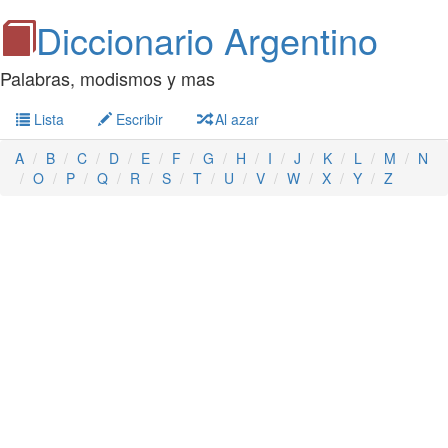
Diccionario Argentino
Palabras, modismos y mas
Lista
Escribir
Al azar
A
B
C
D
E
F
G
H
I
J
K
L
M
N
O
P
Q
R
S
T
U
V
W
X
Y
Z