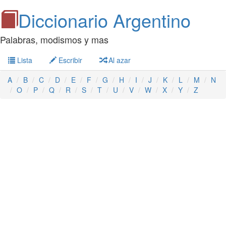
Diccionario Argentino
Palabras, modismos y mas
Lista
Escribir
Al azar
A
B
C
D
E
F
G
H
I
J
K
L
M
N
O
P
Q
R
S
T
U
V
W
X
Y
Z