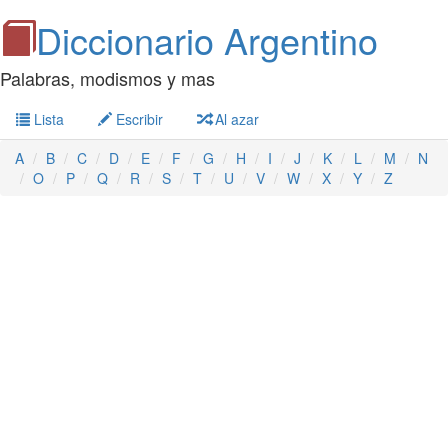
Diccionario Argentino
Palabras, modismos y mas
Lista
Escribir
Al azar
A
B
C
D
E
F
G
H
I
J
K
L
M
N
O
P
Q
R
S
T
U
V
W
X
Y
Z