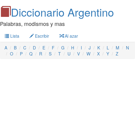
Diccionario Argentino
Palabras, modismos y mas
Lista
Escribir
Al azar
A
B
C
D
E
F
G
H
I
J
K
L
M
N
O
P
Q
R
S
T
U
V
W
X
Y
Z