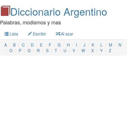
Diccionario Argentino
Palabras, modismos y mas
Lista
Escribir
Al azar
A
B
C
D
E
F
G
H
I
J
K
L
M
N
O
P
Q
R
S
T
U
V
W
X
Y
Z