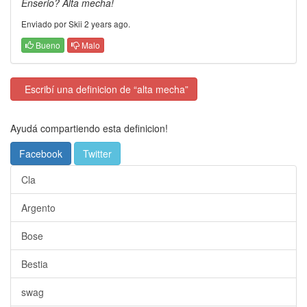
Enserio? Alta mecha!
Enviado por Skii 2 years ago.
Bueno
Malo
Escribí una definicion de “alta mecha”
Ayudá compartiendo esta definicion!
Facebook
Twitter
Cla
Argento
Bose
Bestia
swag