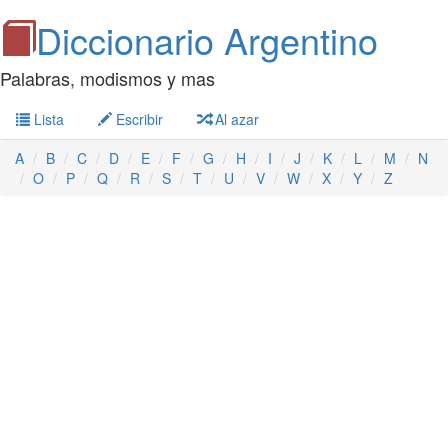
Diccionario Argentino
Palabras, modismos y mas
Lista
Escribir
Al azar
A
B
C
D
E
F
G
H
I
J
K
L
M
N
O
P
Q
R
S
T
U
V
W
X
Y
Z