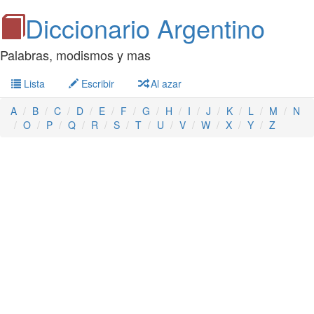
Diccionario Argentino
Palabras, modismos y mas
Lista
Escribir
Al azar
A
B
C
D
E
F
G
H
I
J
K
L
M
N
O
P
Q
R
S
T
U
V
W
X
Y
Z