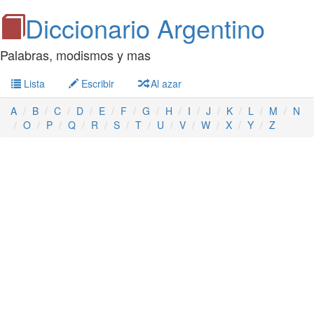
Diccionario Argentino
Palabras, modismos y mas
Lista
Escribir
Al azar
A
B
C
D
E
F
G
H
I
J
K
L
M
N
O
P
Q
R
S
T
U
V
W
X
Y
Z