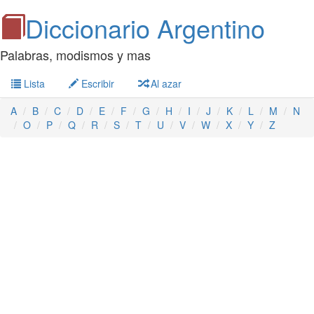
Diccionario Argentino
Palabras, modismos y mas
Lista
Escribir
Al azar
A
B
C
D
E
F
G
H
I
J
K
L
M
N
O
P
Q
R
S
T
U
V
W
X
Y
Z