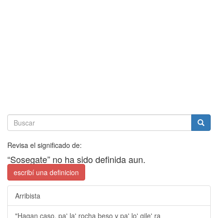
Revisa el significado de:
“Sosegate” no ha sido definida aun.
escribí una definicion
Arribista
"Hagan caso, pa' la' rocha beso y pa' lo' gile' ra