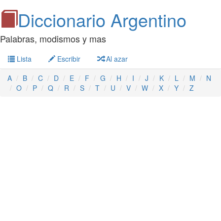
Diccionario Argentino
Palabras, modismos y mas
Lista
Escribir
Al azar
A
B
C
D
E
F
G
H
I
J
K
L
M
N
O
P
Q
R
S
T
U
V
W
X
Y
Z