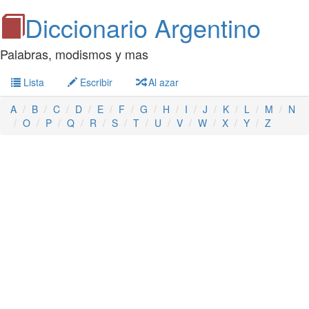
Diccionario Argentino
Palabras, modismos y mas
Lista
Escribir
Al azar
A
B
C
D
E
F
G
H
I
J
K
L
M
N
O
P
Q
R
S
T
U
V
W
X
Y
Z