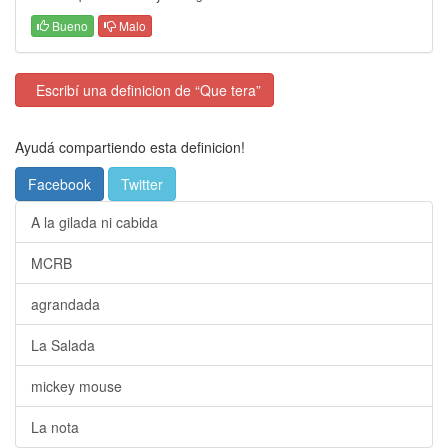
Bueno
Malo
Escribí una definicion de “Que tera”
Ayudá compartiendo esta definicion!
Facebook
Twitter
A la gilada ni cabida
MCRB
agrandada
La Salada
mickey mouse
La nota