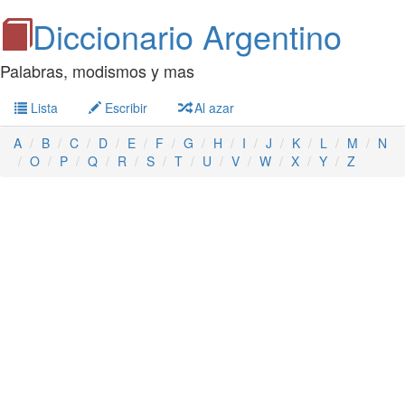
Diccionario Argentino
Palabras, modismos y mas
Lista
Escribir
Al azar
A
B
C
D
E
F
G
H
I
J
K
L
M
N
O
P
Q
R
S
T
U
V
W
X
Y
Z