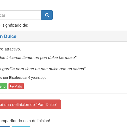
l significado de:
an Dulce
o atractivo.
dominicanas tienen un pan dulce hermoso"
es gordita pero tiene un pan dulce que no sabes"
o por Elpatocesar 6 years ago.
eno
Malo
í una definicion de “Pan Dulce”
mpartiendo esta definicion!