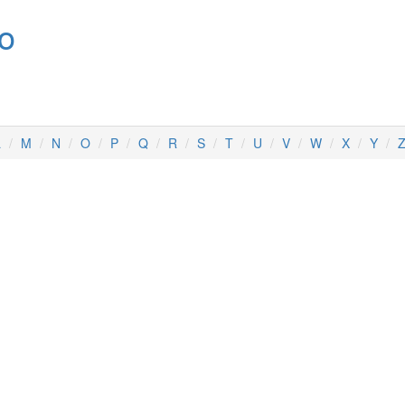
no
L
M
N
O
P
Q
R
S
T
U
V
W
X
Y