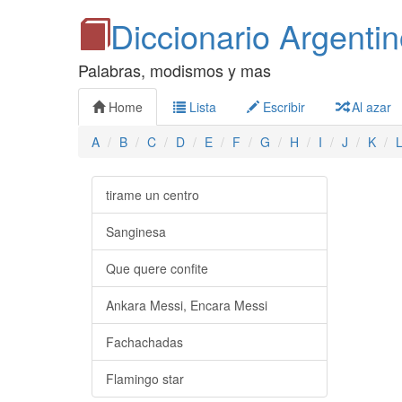
Diccionario Argenti
Palabras, modismos y mas
Home
Lista
Escribir
Al azar
A
B
C
D
E
F
G
H
I
J
K
tirame un centro
Sanginesa
Que quere confite
Ankara Messi, Encara Messi
Fachachadas
Flamingo star