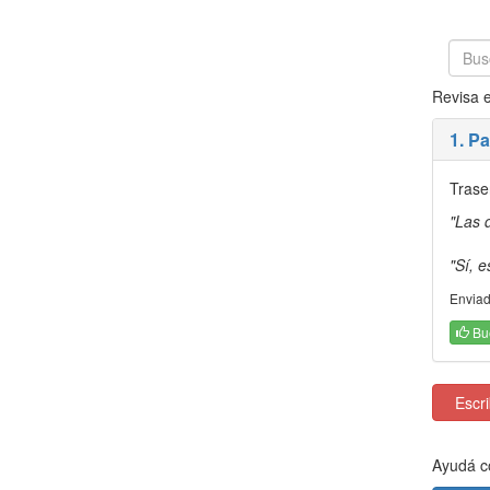
Revisa e
1. P
Traser
"Las 
"Sí, 
Enviad
Bu
Escrib
Ayudá co