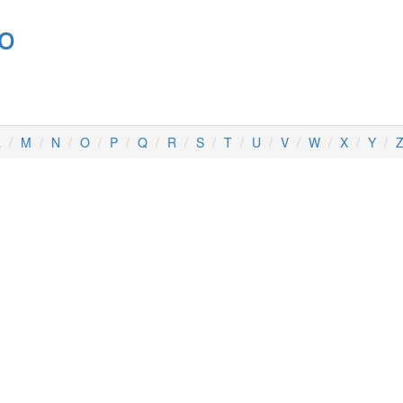
no
L
M
N
O
P
Q
R
S
T
U
V
W
X
Y