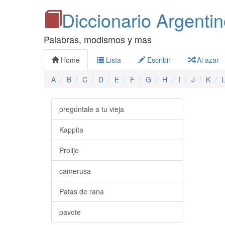
Diccionario Argenti
Palabras, modismos y mas
Home
Lista
Escribir
Al azar
A
B
C
D
E
F
G
H
I
J
K
pregúntale a tu vieja
Kappita
Prolijo
camerusa
Patas de rana
pavote