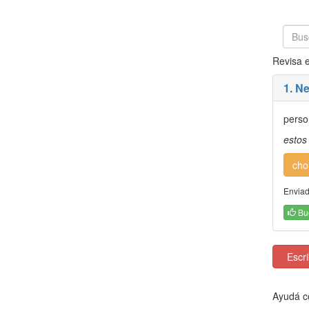
Revisa e
1. N
perso
estos
cho
Enviado
Bu
Escrib
Ayudá co