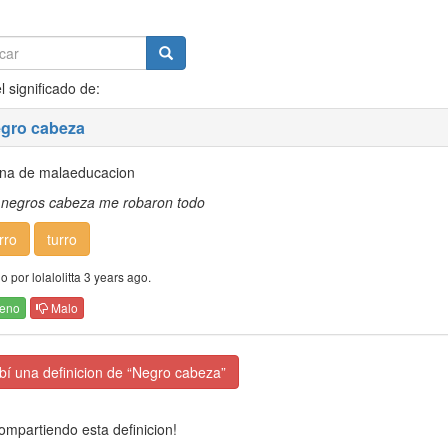
l significado de:
egro cabeza
na de malaeducacion
 negros cabeza me robaron todo
rro
turro
 por lolalolitta 3 years ago.
eno
Malo
í una definicion de “Negro cabeza”
mpartiendo esta definicion!