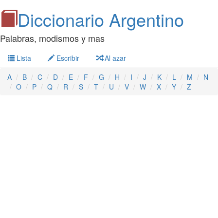
Diccionario Argentino
Palabras, modismos y mas
Lista
Escribir
Al azar
A
B
C
D
E
F
G
H
I
J
K
L
M
N
O
P
Q
R
S
T
U
V
W
X
Y
Z