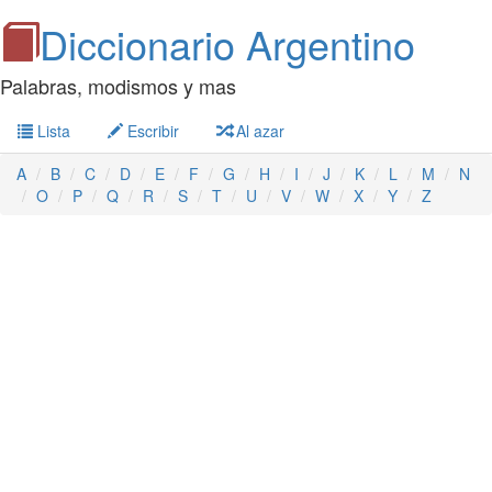
Diccionario Argentino
Palabras, modismos y mas
Lista
Escribir
Al azar
A
B
C
D
E
F
G
H
I
J
K
L
M
N
O
P
Q
R
S
T
U
V
W
X
Y
Z