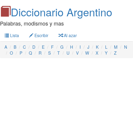
Diccionario Argentino
Palabras, modismos y mas
Lista
Escribir
Al azar
A
B
C
D
E
F
G
H
I
J
K
L
M
N
O
P
Q
R
S
T
U
V
W
X
Y
Z