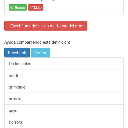
Bueno
Malo
Escribí una definicion de “Loma del orto”
Ayudá compartiendo esta definicion!
Facebook
Twitter
De los pelos
morfi
grimbiule
arrecio
qcyo
Forro/a