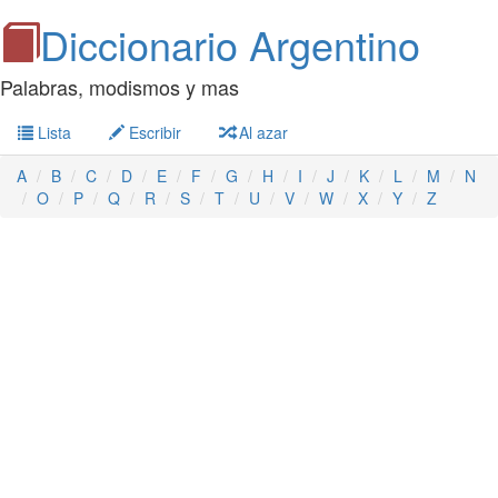
Diccionario Argentino
Palabras, modismos y mas
Lista
Escribir
Al azar
A
B
C
D
E
F
G
H
I
J
K
L
M
N
O
P
Q
R
S
T
U
V
W
X
Y
Z