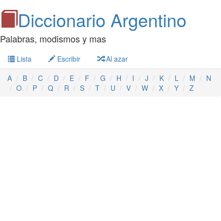
Diccionario Argentino
Palabras, modismos y mas
Lista
Escribir
Al azar
A
B
C
D
E
F
G
H
I
J
K
L
M
N
O
P
Q
R
S
T
U
V
W
X
Y
Z