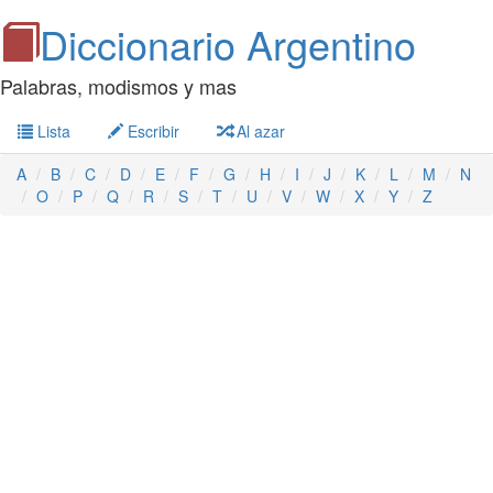
Diccionario Argentino
Palabras, modismos y mas
Lista
Escribir
Al azar
A
B
C
D
E
F
G
H
I
J
K
L
M
N
O
P
Q
R
S
T
U
V
W
X
Y
Z