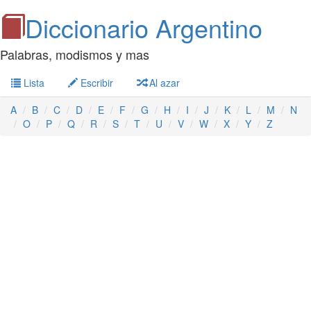
Diccionario Argentino
Palabras, modismos y mas
Lista
Escribir
Al azar
A
B
C
D
E
F
G
H
I
J
K
L
M
N
O
P
Q
R
S
T
U
V
W
X
Y
Z