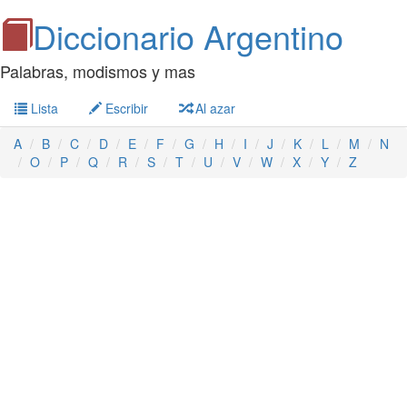
Diccionario Argentino
Palabras, modismos y mas
Lista
Escribir
Al azar
A
B
C
D
E
F
G
H
I
J
K
L
M
N
O
P
Q
R
S
T
U
V
W
X
Y
Z